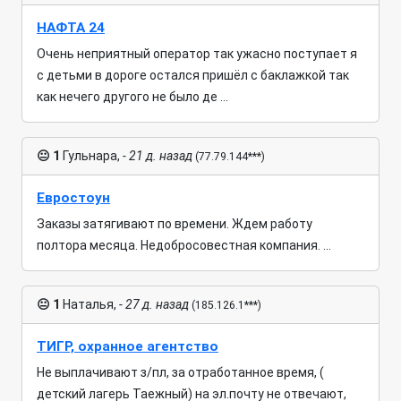
НАФТА 24
Очень неприятный оператор так ужасно поступает я
с детьми в дороге остался пришёл с баклажкой так
как нечего другого не было де ...
😐
1
Гульнара,
- 21 д. назад
(77.79.144***)
Евростоун
Заказы затягивают по времени. Ждем работу
полтора месяца. Недобросовестная компания. ...
😐
1
Наталья,
- 27 д. назад
(185.126.1***)
ТИГР, охранное агентство
Не выплачивают з/пл, за отработанное время, (
детский лагерь Таежный) на эл.почту не отвечают,