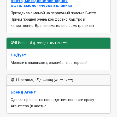
Виста, междисциплинарная
офтальмологическая клиника
Приходила с мамой на первичный прием в Висту.
Прием прошел очень комфортно, быстро и
качественно. Врач внимательно осмотрел и вы ...
🙂
5
Иван,
- 5 д. назад
(185.169.1***)
НеДует
Меняли стеклопакет, спасибо - все хорошо! ...
😐
1
Наталья,
- 5 д. назад
(46.72.52.***)
Бренд Агент
Сделка прошла, но последствия всплыли сразу.
Агентство (в частно ...