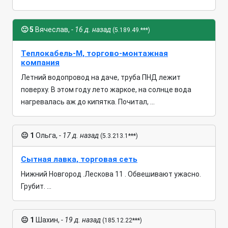
🙂
5
Вячеслав,
- 16 д. назад
(5.189.49.***)
Теплокабель-М, торгово-монтажная
компания
Летний водопровод на даче, труба ПНД лежит
поверху. В этом году лето жаркое, на солнце вода
нагревалась аж до кипятка. Почитал, ...
😐
1
Ольга,
- 17 д. назад
(5.3.213.1***)
Сытная лавка, торговая сеть
Нижний Новгород .Лескова 11 . Обвешивают ужасно.
Грубит. ...
😐
1
Шахин,
- 19 д. назад
(185.12.22***)