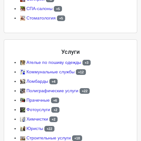
СПА-салоны
+5
Стоматология
+5
Услуги
Ателье по пошиву одежды
+3
Коммунальные службы
+12
Ломбарды
+4
Полиграфические услуги
+22
Прачечные
+6
Фотоуслуги
+2
Химчистки
+2
Юристы
+22
Строительные услуги
+18