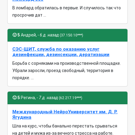
В ломбард обратилась в первые. И случилось так что
просрочив дат ...
🙂
5
Андрей,
- 6 д. назад
(37.150.10***)
СЭС-ЩИТ, служба по оказанию услуг
дезинфекции, дезинсекции, дератизации
Борьба с сорняками на производственной площадке.
Убрали заросли, проезд свободный, территория в
порядке. ...
🙂
5
Регина,
- 7 д. назад
(62.217.19***)
Международный НейроУниверситет им. Д. Р.
Ягудина
Шла на курс, чтобы банально перестать срываться
на детей и мужа из-за вечного стресса на работе.