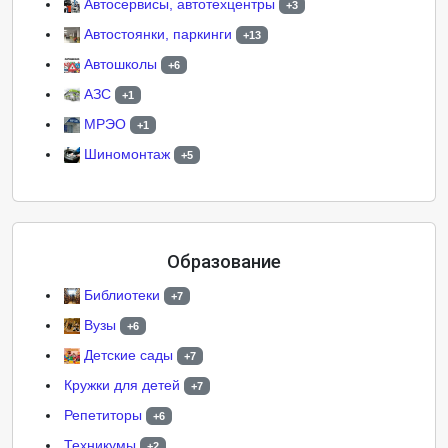
Автосервисы, автотехцентры
+3
Автостоянки, паркинги
+13
Автошколы
+6
АЗС
+1
МРЭО
+1
Шиномонтаж
+5
Образование
Библиотеки
+7
Вузы
+6
Детские сады
+7
Кружки для детей
+7
Репетиторы
+6
Техникумы
+2