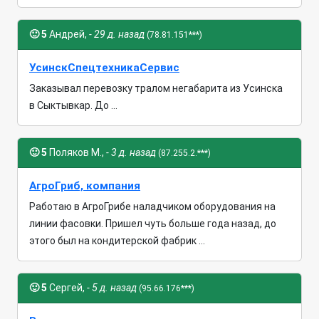
🙂
5
Андрей,
- 29 д. назад
(78.81.151***)
УсинскСпецтехникаСервис
Заказывал перевозку тралом негабарита из Усинска
в Сыктывкар. До ...
🙂
5
Поляков М.,
- 3 д. назад
(87.255.2.***)
АгроГриб, компания
Работаю в АгроГрибе наладчиком оборудования на
линии фасовки. Пришел чуть больше года назад, до
этого был на кондитерской фабрик ...
🙂
5
Сергей,
- 5 д. назад
(95.66.176***)