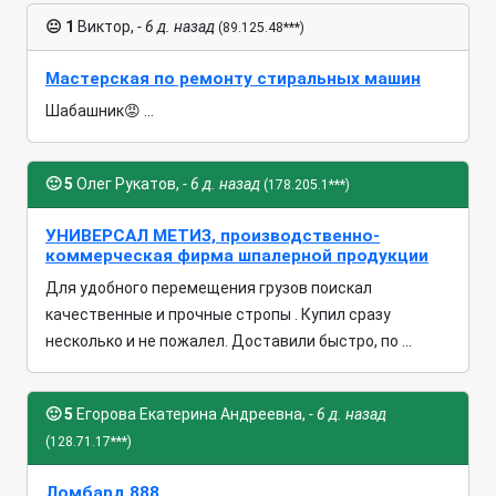
😐
1
Виктор,
- 6 д. назад
(89.125.48***)
Мастерская по ремонту стиральных машин
Шабашник😡 ...
🙂
5
Олег Рукатов,
- 6 д. назад
(178.205.1***)
УНИВЕРСАЛ МЕТИЗ, производственно-
коммерческая фирма шпалерной продукции
Для удобного перемещения грузов поискал
качественные и прочные стропы . Купил сразу
несколько и не пожалел. Доставили быстро, по ...
🙂
5
Егорова Екатерина Андреевна,
- 6 д. назад
(128.71.17***)
Ломбард 888