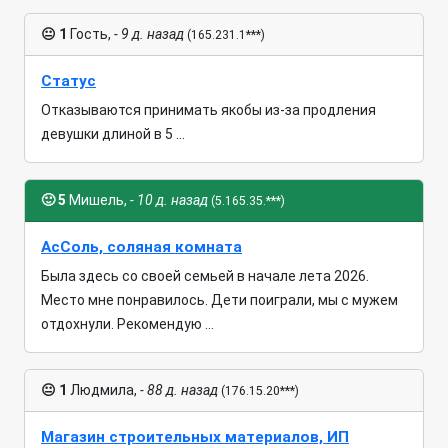
😐
1
Гость,
- 9 д. назад
(165.231.1***)
Статус
Отказываются принимать якобы из-за продления
девушки длиной в 5 ...
🙂
5
Мишель,
- 10 д. назад
(5.165.35.***)
АсСоль, соляная комната
Была здесь со своей семьей в начале лета 2026.
Место мне понравилось. Дети поиграли, мы с мужем
отдохнули. Рекомендую ...
😐
1
Людмила,
- 88 д. назад
(176.15.20***)
Магазин строительных материалов, ИП