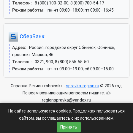
Телефон:
8 (800) 100-32-00, 8 (800) 700-54-17
Режим работы:
пн-чт 09:00–18:00; пт 09:00–16:45
СберБанк
Адрес:
Россия, городской округ Обнинск, Обнинск,
проспект Маркса, 46
Телефон:
0321, 900, 8 (800) 555-55-50
Режим работы:
вт-пт 09:00–19:00; сб 09:00–15:00
Справка-Регион «obninsk» -
spravka-region.ru
© 2026 год.
По всем возникающим вопросам пишите: ✍
regionspravka@yandex.ru
На сайте может быть информация содержащая возрастных
На сайте используются cookies. Продолжая пользоваться
ограничения 6+.
сайтом, вы соглашаетесь с их использованием.
Пользовательское соглашение
|
Политика конфиденциальности
Принять